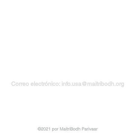
Correo electrónico:
info.usa@maitribodh.org
Términos y
condiciones
©2021 por MaitriBodh Parivaar