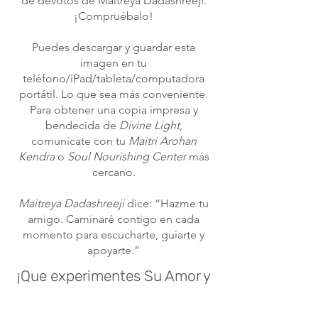
de devotos de Maitreya Dadashreeji.
¡Compruébalo!
Puedes descargar y guardar esta
imagen en tu
teléfono/iPad/tableta/computadora
portátil. Lo que sea más conveniente.
Para obtener una copia impresa y
bendecida de
Divine Light
,
comunícate con tu
Maitri Arohan
Kendra
o
Soul Nourishing Center
más
cercano.
Maitreya Dadashreeji
dice: “Hazme tu
amigo. Caminaré contigo en cada
momento para escucharte, guiarte y
apoyarte.”
¡Que experimentes Su Amor y
Bendiciones en tu vida!
¡Que camines hacia la Luz por