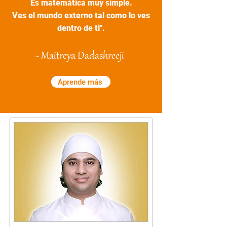
Es matemática muy simple.
Ves el mundo externo tal como lo ves
dentro de ti".
~ Maitreya Dadashreeji
Aprende más